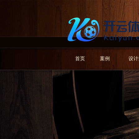
首页
案例
设计