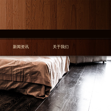
新闻资讯
关于我们