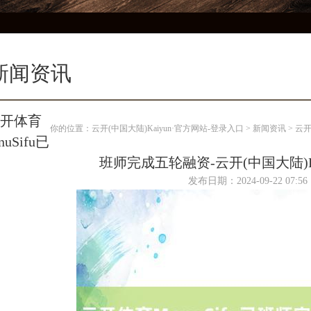
新闻资讯
开体育
你的位置：
云开(中国大陆)Kaiyun·官方网站-登录入口
>
新闻资讯
> 云
nuSifu已
班师完成五轮融资-云开(中国大陆)K
发布日期：2024-09-22 07: