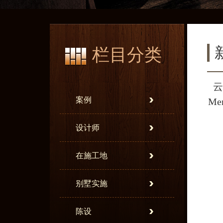
栏目分类
云
案例
Me
设计师
在施工地
别墅实施
陈设