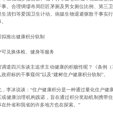
干事。合理绸缪布局巨匠茅厕及男女厕位比例、第三
卫生清扫等爱国卫生计动。病媒生物退避驱散干事实
事。
川拟推出健康积分轨制
户可兑换体检、健身等服务
何调遣四川东谈主追求主动健康的积极性呢？《条例（
入政府标的干事窥伺”以及“建树住户健康积分轨制”。
此，李冰说谈：“住户健康积分是一种通过量化住户健
区或健康治理机构践诺，旨在通过积分奖励机制携带
事在外省和我省的许多地方也在探索。”