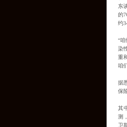
东
的
约3
“
染
重
咱
据
保
其
测
卫