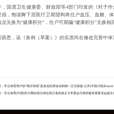
年，国度卫生健康委、财政部等4部门印发的《对于作念
提倡，饱读舞下层医疗卫期望构将住户血压、血糖、
情况兑换为“健康积分”，住户可期骗“健康积分”兑换相
者获悉，该《条例（草案）》的实质尚在修改完善中体育
篇：
开云体育用户的“昭示容或”是发送此类短信的独一正当前提-云开(中国大陆)Kaiyun
篇：
开云体育(中国)官方网站胡元坤任四川省东谈主大常委会代表经验审查委员会副主任委员