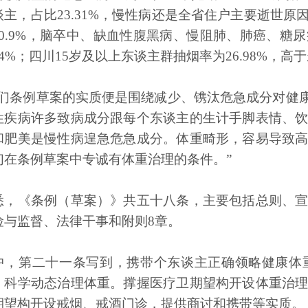
谈主，占比23.31%，慢性病还是全省住户主要逝世
70.9%，脑卒中、缺血性腹黑病、慢阻肺、肺癌、糖
4%；四川15岁及以上东谈主群抽烟率为26.98%，高于
咱们条例草案的实质便是围绕减少、镌汰危急成分对健康
性疾病许多致病成分跟每个东谈主的生计手脚表情、
和肥美是慢性病遑急危急成分。体重畸形，容易导致
们在条例草案中专诚有体重治理的条件。”
悉，《条例（草案）》共五十八条，主要包括总则、
险与监督、法律干事和附则8章。
中，第二十一条写到，携带个东谈主正确领略健康体
，科学动态治理体重。撑握医疗卫期望构开设体重治
期望构开设戒烟、戒酒门诊，提供商讨和携带等实质。