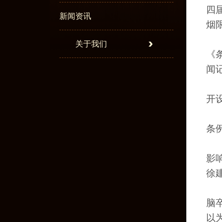
四
新闻资讯
烟
关于我们
《
闻
开
条
影
徐
脑
以