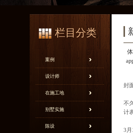
栏目分类
体
案例
a
设计师
封
在施工地
不
别墅实施
计
陈设
3