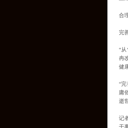
合
完
“
冉
健
“
庸
逝
记
干