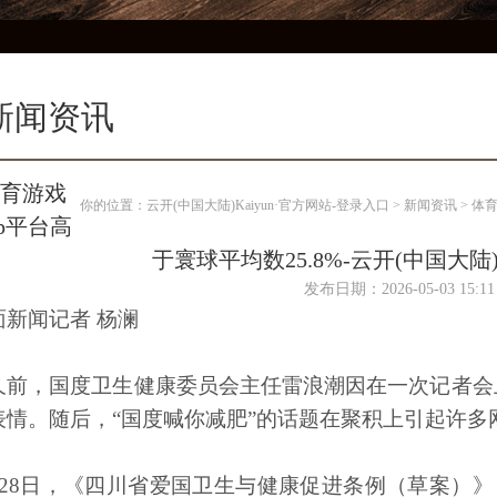
新闻资讯
育游戏
你的位置：
云开(中国大陆)Kaiyun·官方网站-登录入口
>
新闻资讯
> 体
pp平台高
于寰球平均数25.8%-云开(中国大陆)
发布日期：2026-05-03 15
面新闻记者 杨澜
久前，国度卫生健康委员会主任雷浪潮因在一次记者会上
表情。随后，“国度喊你减肥”的话题在聚积上引起许多
月28日，《四川省爱国卫生与健康促进条例（草案）