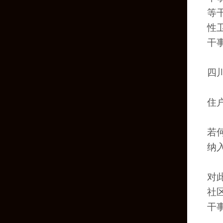
等
性
干
四
住
若
纳
对
社
干