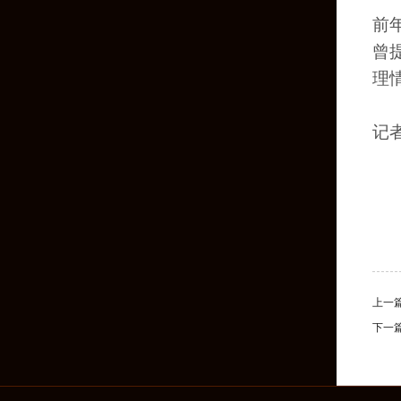
前
曾
理
记
上一
下一