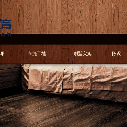
师
在施工地
别墅实施
陈设