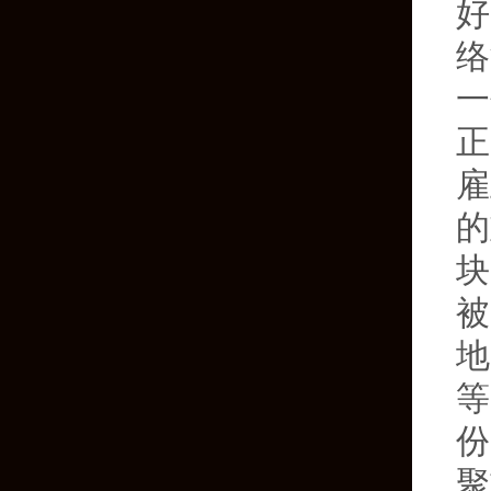
好
络
一
正
雇
的
块
被
地
等
份
聚