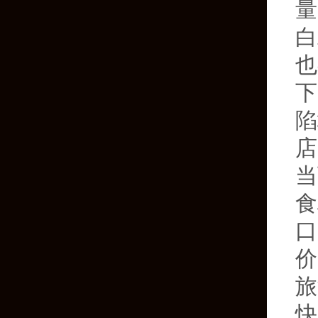
量
白
也
下
陷
店
当
食
口
价
旅
快