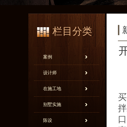
栏目分类
开
案例
设计师
在施工地
买
别墅实施
拌
口
陈设