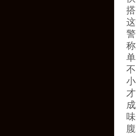
搭
这
警
称
单
不
小
才
成
味
腹