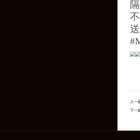
隔
不
送
#
上一
下一