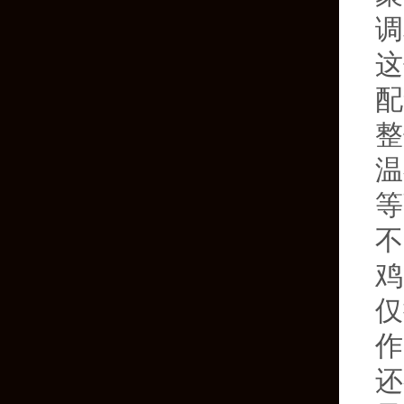
调
这
配
整
温
等
不
鸡
仅
作
还