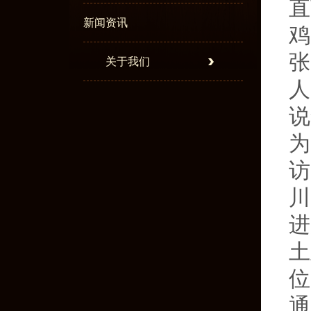
直
新闻资讯
鸡
张
关于我们
人
说
为
访
川
进
土
位
通