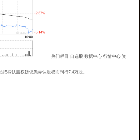
热门栏目 自选股 数据中心 行情中心 资
雇员把柄认股权磋议愚弄认股权而刊行7.4万股。