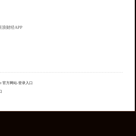
浪财经APP
n·官方网站-登录入口
口