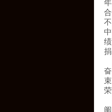
年
合
不
中
绩
捐
奋
束
荣
阐