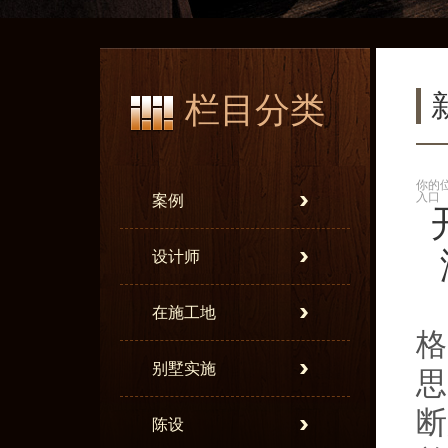
栏目分类
你的
入口
案例
设计师
在施工地
格
别墅实施
思
断
陈设